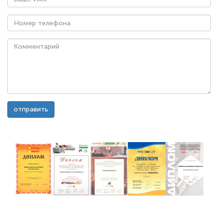
Ваше
Имя
*
Номер
телефона
*
Комментарий
отправить