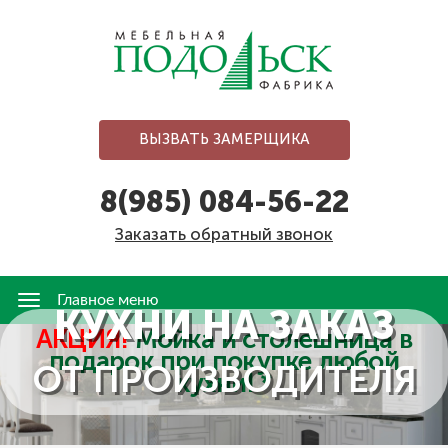
Перейти
к
основному
содержанию
ВЫЗВАТЬ ЗАМЕРЩИКА
8(985) 084-56-22
Заказать обратный звонок
Главное меню
Главное
КУХНИ НА ЗАКАЗ
меню
АКЦИЯ!
Мойка и столешница в
подарок при покупке любой
ОТ ПРОИЗВОДИТЕЛЯ
кухни! *