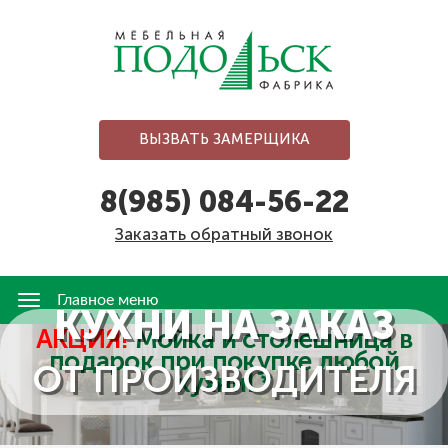
Перейти
к
основному
содержанию
ВЫЗВАТЬ ЗАМЕРЩИКА
8(985) 084-56-22
Заказать обратный звонок
Главное меню
Главное
КУХНИ НА ЗАКАЗ
меню
АКЦИЯ!
Мойка и столешница в
подарок при покупке любой
ОТ ПРОИЗВОДИТЕЛЯ
кухни! *