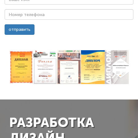
Ваше
Имя
*
Номер
отправить
телефона
*
РАЗРАБОТКА
ДИЗАЙН