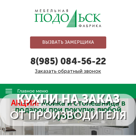
Перейти
к
основному
содержанию
ВЫЗВАТЬ ЗАМЕРЩИКА
8(985) 084-56-22
Заказать обратный звонок
Главное меню
Главное
КУХНИ НА ЗАКАЗ
меню
АКЦИЯ!
Мойка и столешница в
подарок при покупке любой
ОТ ПРОИЗВОДИТЕЛЯ
кухни! *